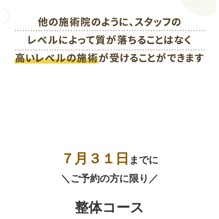
７月３１
日
までに
＼ご予約の方に限り／
整体コース