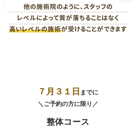
７月３１
日
までに
＼ご予約の方に限り／
整体コース