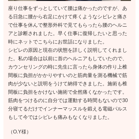
座り仕事をずっとしていて腰は痛かったのですが、あ
る日急に腰から右足にかけて疼くようなシビレと痛さ
で仕事を休んで整形外科で見てもらったら腰のヘルニ
アと診断されました。早く仕事に復帰したいと思った
時にネットでこちらにお世話になりました。
シビレの原因と現在の状態を詳しく説明してくれまし
た。私の場合は以前に首のヘルニアもしていたので、
カウンセリングの時に先生に言ったら身体の作り上椎
間板に負担がかかりやすいのと筋肉量を測る機械で筋
肉が少ないと説明をうけて納得できました。施術も椎
間板に負担をかけない施術で全然痛くなかったです。
筋肉をつけるのに自分では運動する時間もないので30
分寝てるだけでインナーマッスルを鍛える電磁パルス
もして今ではシビレも痛みもなくなりました。
（O.Y様）