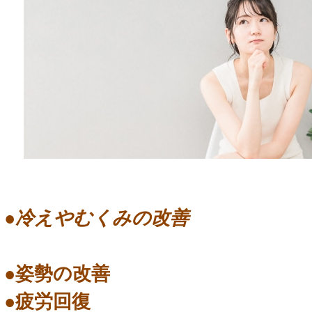
●冷えやむくみの改善
●姿勢の改善
●疲労回復